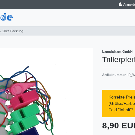
Anmeld
fen, 20er-Packung
Lampiphant GmbH
Trillerpfei
Artikelnummer
LP_W
Korrekte Prei
(Größe/Farbe/
Feld "Inhalt"!
8,90 E