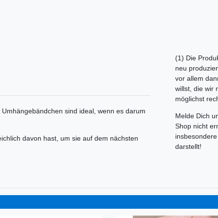
(1) Die Produk
neu produziere
vor allem dan
willst, die wi
möglichst rech
 mit Umhängebändchen sind ideal, wenn es darum
Melde Dich u
Shop nicht er
insbesondere 
reichlich davon hast, um sie auf dem nächsten
darstellt!