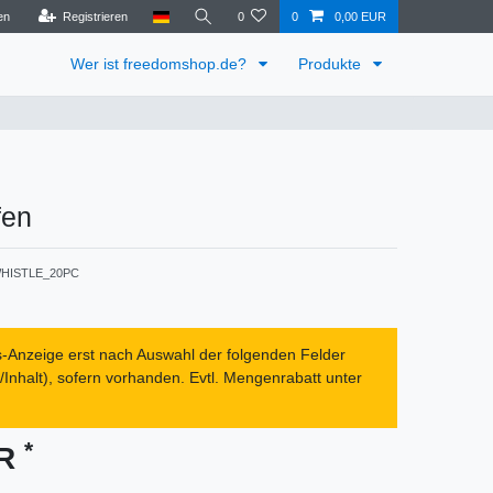
en
Registrieren
0
0
0,00 EUR
Wer ist freedomshop.de?
Produkte
fen
HISTLE_20PC
s-Anzeige erst nach Auswahl der folgenden Felder
Inhalt), sofern vorhanden. Evtl. Mengenrabatt unter
*
UR