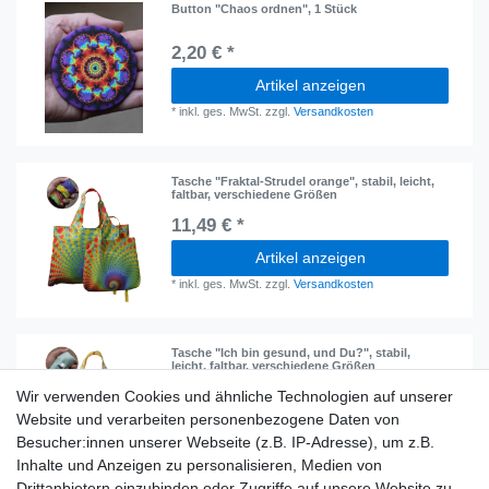
Button "Chaos ordnen", 1 Stück
2,20 € *
Artikel anzeigen
*
inkl. ges. MwSt.
zzgl.
Versandkosten
Tasche "Fraktal-Strudel orange", stabil, leicht,
faltbar, verschiedene Größen
11,49 € *
Artikel anzeigen
*
inkl. ges. MwSt.
zzgl.
Versandkosten
Tasche "Ich bin gesund, und Du?", stabil,
leicht, faltbar, verschiedene Größen
11,49 € *
Wir verwenden Cookies und ähnliche Technologien auf unserer
Website und verarbeiten personenbezogene Daten von
Artikel anzeigen
Besucher:innen unserer Webseite (z.B. IP-Adresse), um z.B.
*
inkl. ges. MwSt.
zzgl.
Versandkosten
Inhalte und Anzeigen zu personalisieren, Medien von
Drittanbietern einzubinden oder Zugriffe auf unsere Website zu