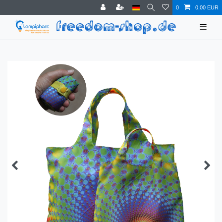
0
0,00 EUR
☰