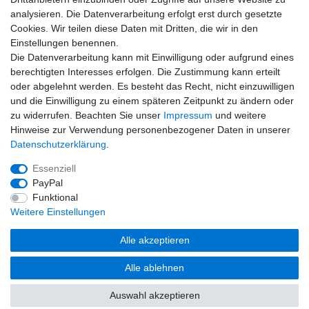
analysieren. Die Datenverarbeitung erfolgt erst durch gesetzte
Cookies. Wir teilen diese Daten mit Dritten, die wir in den
Einstellungen benennen.
Unsere Produkte gibt es für
Veranstalter von
Die Datenverarbeitung kann mit Einwilligung oder aufgrund eines
Demonstrationen und für an andere Aktivisten in
berechtigten Interesses erfolgen. Die Zustimmung kann erteilt
unserer Freiheitsbewegung zu Sonderkonditionen
oder abgelehnt werden. Es besteht das Recht, nicht einzuwilligen
(hier klicken)
!
und die Einwilligung zu einem späteren Zeitpunkt zu ändern oder
zu widerrufen. Beachten Sie unser
Impressum
und weitere
Du findest, dass ein Produkt in unserem freedom-shop
Hinweise zur Verwendung personenbezogener Daten in unserer
fehlt? Du hast eine Idee für einen coolen Aufdruck? Du hat
Daten­schutz­erklärung
.
ein besseres Design? Dann melde Dich unter
https://t.me/MotivIdeen2020Chat
auf Telegram!
Essenziell
PayPal
Funktional
Weitere Einstellungen
Impressum
Daten­schutz­erklärung
AGB
Alle akzeptieren
Widerrufs­recht
Kontakt
Vertrag widerrufen
Alle ablehnen
Auswahl akzeptieren